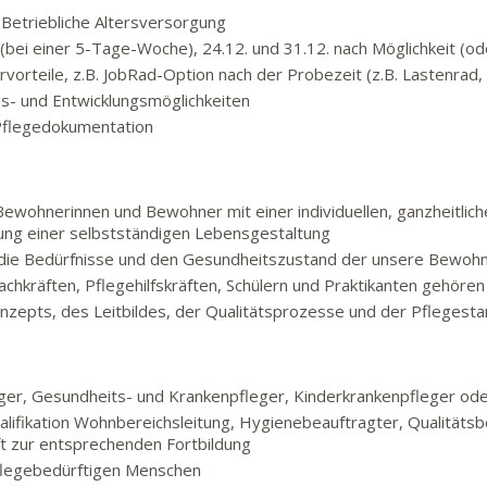
Betriebliche Altersversorgung
bei einer 5-Tage-Woche), 24.12. und 31.12. nach Möglichkeit (ode
vorteile, z.B. JobRad-Option nach der Probezeit (z.B. Lastenrad
gs- und Entwicklungsmöglichkeiten
e Pflegedokumentation
Bewohnerinnen und Bewohner mit einer individuellen, ganzheitlich
ung einer selbstständigen Lebensgestaltung
n die Bedürfnisse und den Gesundheitszustand der unsere Bewoh
achkräften, Pflegehilfskräften, Schülern und Praktikanten gehören
epts, des Leitbildes, der Qualitätsprozesse und der Pflegesta
eger, Gesundheits- und Krankenpfleger, Kinderkrankenpfleger o
lifikation Wohnbereichsleitung, Hygienebeauftragter, Qualitätsbe
t zur entsprechenden Fortbildung
flegebedürftigen Menschen