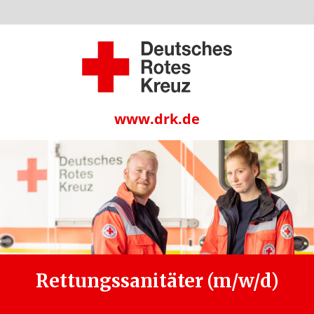
www.drk.de
Rettungssanitäter (m/w/d)