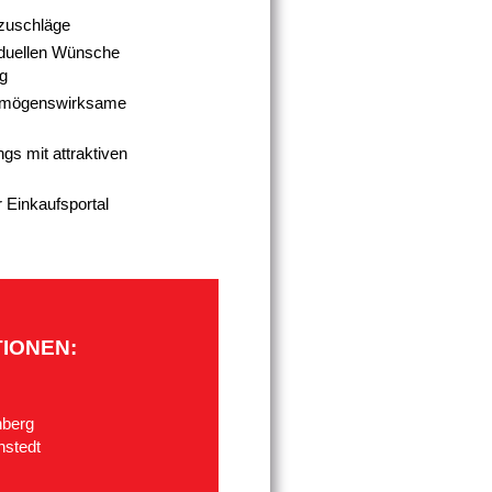
tzuschläge
viduellen Wünsche
ng
ermögenswirksame
gs mit attraktiven
r Einkaufsportal
IONEN:
nberg
nstedt