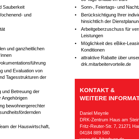
d Sauberkeit
Sonn-, Feiertags- und Nach
 Wochenend- und
Berücksichtigung Ihrer indi
hinsichtlich der Dienstplanu
tät
Arbeitgeberzuschuss für v
Leistungen
Möglichkeit des eBike-Leasin
len und ganzheitlichen
Konditionen
*innen
attraktive Rabatte über unse
 Dokumentationsführung
drk.mitarbeitervorteile.de
ng und Evaluation von
d Tagesstrukturen der
KONTAKT &
g und Betreuung der
WEITERE INFORMAT
r Angehörigen
tung bewohnergerechter
esundheitsfördernden
Daniel Meynle
DRK-Zentrum Haus am Stei
Fritz-Reuter-Str. 7, 21271 Ha
eam der Hauswirtschaft,
04184 889 580