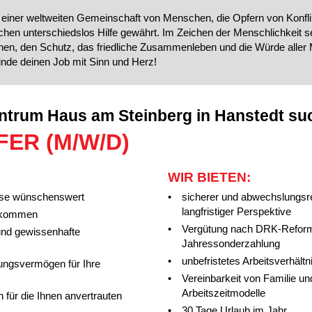
 einer weltweiten Gemeinschaft von Menschen, die Opfern von Konfl
chen unterschiedslos Hilfe gewährt. Im Zeichen der Menschlichkeit s
hen, den Schutz, das friedliche Zusammenleben und die Würde alle
inde deinen Job mit Sinn und Herz!
ntrum Haus am Steinberg in Hanstedt su
ER (M/W/D)
WIR BIETEN:
sse wünschenswert
sicherer und abwechslungsre
langfristiger Perspektive
llkommen
Vergütung nach DRK-Reformta
 und gewissenhafte
Jahressonderzahlung
unbefristetes Arbeitsverhältn
lungsvermögen für Ihre
Vereinbarkeit von Familie und
Arbeitszeitmodelle
für die Ihnen anvertrauten
30 Tage Urlaub im Jahr