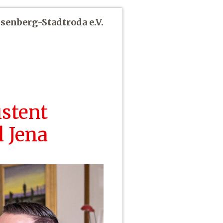
senberg-Stadtroda e.V.
istent
 Jena