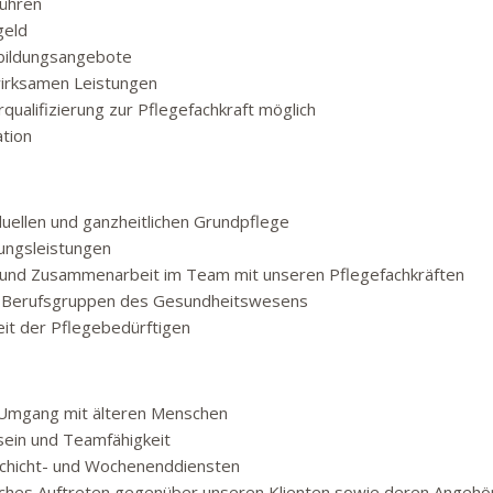
ühren
geld
tbildungsangebote
irksamen Leistungen
ualifizierung zur Pflegefachkraft möglich
tion
duellen und ganzheitlichen Grundpflege
ungsleistungen
 und Zusammenarbeit im Team mit unseren Pflegefachkräften
n Berufsgruppen des Gesundheitswesens
eit der Pflegebedürftigen
Umgang mit älteren Menschen
ein und Teamfähigkeit
schicht- und Wochenenddiensten
ches Auftreten gegenüber unseren Klienten sowie deren Angehö