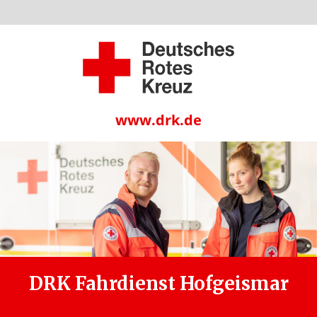
www.drk.de
DRK Fahrdienst Hofgeismar